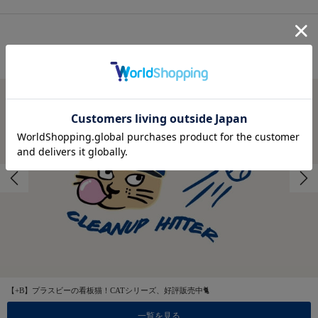
FEATURES
特集
【+B】プラスビーの看板猫！CATシリーズ、好評販売中🐈
一覧を見る