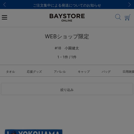
ご注文集中による発送についてのお知らせ
WEBショップ限定
#18 小園健太
1 - 1件 / 1件
タオル
応援グッズ
アパレル
キャップ
バッグ
日用雑
絞り込み