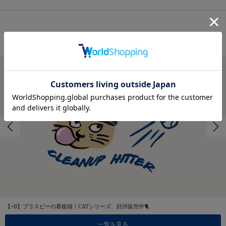
FEATURES
特集
【+B】プラスビーの看板猫！CATシリーズ、好評販売中🐈
一覧を見る