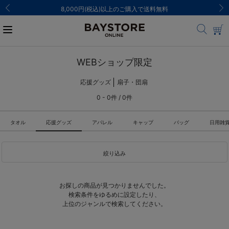
8,000円(税込)以上のご購入で送料無料
WEBショップ限定
応援グッズ
扇子・団扇
0 - 0件 / 0件
タオル
応援グッズ
アパレル
キャップ
バッグ
日用雑
絞り込み
お探しの商品が見つかりませんでした。
検索条件をゆるめに設定したり、
上位のジャンルで検索してください。