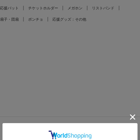
応援バット
チケットホルダー
メガホン
リストバンド
扇子・団扇
ポンチョ
応援グッズ：その他
FEATURES
特集