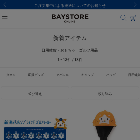
ご注文集中による発送についてのお知らせ
新着アイテム
日用雑貨・おもちゃ
ゴルフ用品
1 - 13件 / 13件
タオル
応援グッズ
アパレル
キャップ
バッグ
日用雑
並び替え
絞り込み