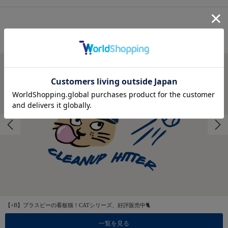
FEATURES
特集
【+B】プラスビーの看板猫！CATシリーズ、好評販売中🐈
一覧を見る