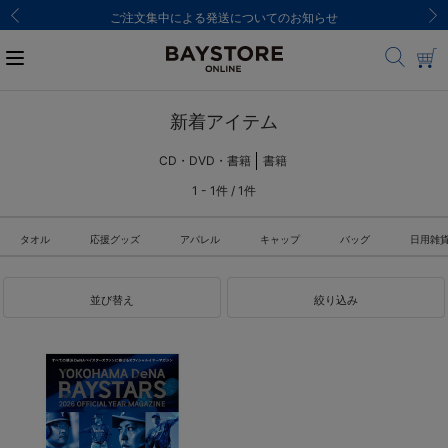
ご注文集中による発送についてのお知らせ
新着アイテム
CD・DVD・書籍
書籍
1 - 1件 / 1件
タオル
応援グッズ
アパレル
キャップ
バッグ
日用雑
並び替え
絞り込み