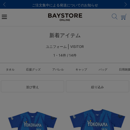
ご注文集中による発送についてのお知らせ
新着アイテム
ユニフォーム
VISITOR
1 - 14件 / 14件
タオル
応援グッズ
アパレル
キャップ
バッグ
日用雑
並び替え
絞り込み