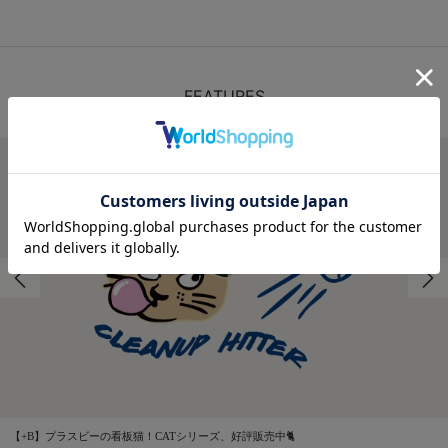
FEATURES
特集
【+B】プラスビーの看板猫！CATシリーズ、好評販売中🐈