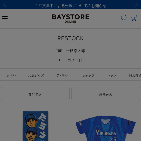
ご注文集中による発送についてのお知らせ
RESTOCK
#59 平良拳太郎
1 - 11件 / 11件
タオル
応援グッズ
アパレル
キャップ
バッグ
日用雑
並び替え
絞り込み