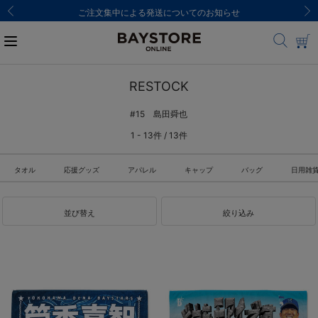
ご注文集中による発送についてのお知らせ
RESTOCK
#15 島田舜也
1 - 13件 / 13件
タオル
応援グッズ
アパレル
キャップ
バッグ
日用雑
並び替え
絞り込み