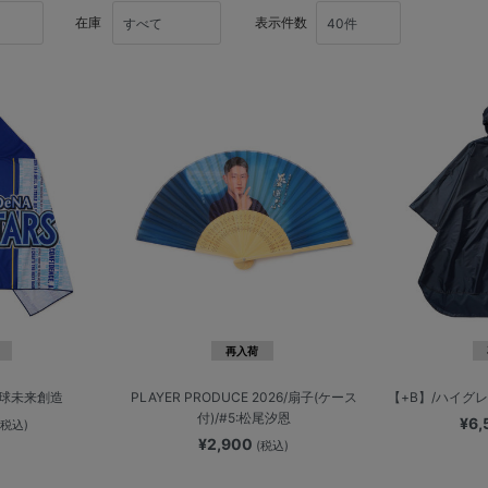
在庫
表示件数
再入荷
野球未来創造
PLAYER PRODUCE 2026/扇子(ケース
【+B】/ハイグ
付)/#5:松尾汐恩
¥6
(税込)
¥2,900
(税込)