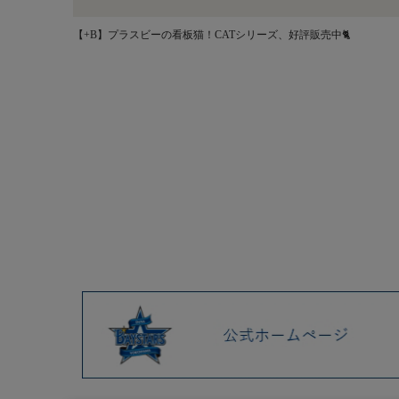
【+B】プラスビーの看板猫！CATシリーズ、好評販売中🐈