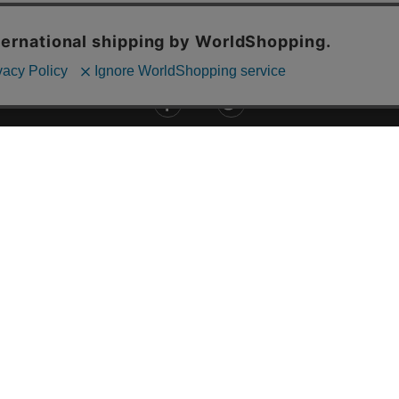
ご利用ガイド
ABOUT US
ご利用ガイド
会社概要
お問い合わせ
特定商取引法に基づく表記
お支払い方法について
ご利用規約
配送・送料について
個人情報保護方針
返品・交換について
法人のお客様へ
global shipping