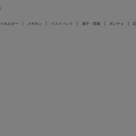
示
トホルダー
メガホン
リストバンド
扇子・団扇
ポンチョ