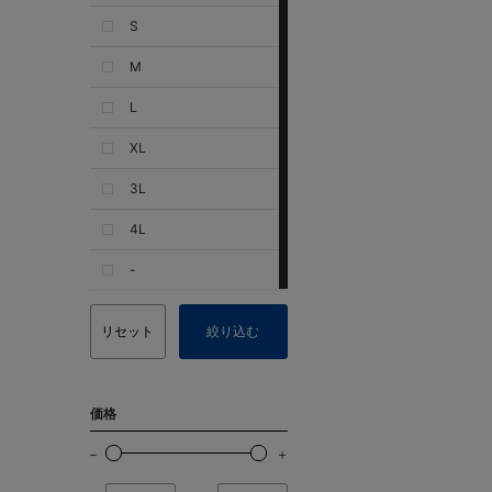
S
M
L
XL
3L
4L
-
リセット
絞り込む
価格