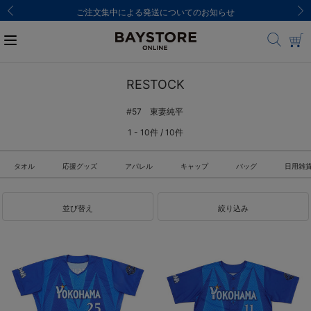
ご注文集中による発送についてのお知らせ
RESTOCK
#57 東妻純平
1 - 10件 / 10件
タオル
応援グッズ
アパレル
キャップ
バッグ
日用雑
並び替え
絞り込み