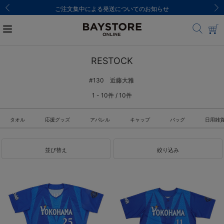
ご注文集中による発送についてのお知らせ
RESTOCK
#130 近藤大雅
1 - 10件 / 10件
タオル
応援グッズ
アパレル
キャップ
バッグ
日用雑
並び替え
絞り込み