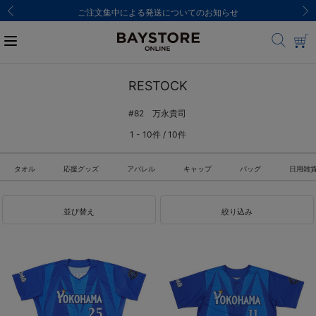
ご注文集中による発送についてのお知らせ
RESTOCK
#82 万永貴司
1 - 10件 / 10件
タオル
応援グッズ
アパレル
キャップ
バッグ
日用雑
並び替え
絞り込み