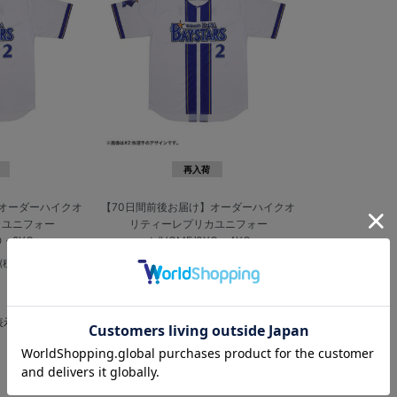
再入荷
】オーダーハイクオ
【70日間前後お届け】オーダーハイクオ
カユニフォー
リティーレプリカユニフォー
O・2XO
ム/HOME/3XO・4XO
¥14,000
(税込)
(税込)
表示