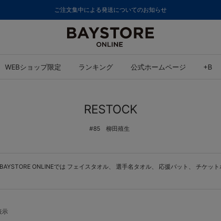
ご注文集中による発送についてのお知らせ
WEBショップ限定
ランキング
公式ホームページ
+B
RESTOCK
#85 柳田殖生
YSTORE ONLINEでは
フェイスタオル
、
選手名タオル
、
応援バット
、
チケット
表示