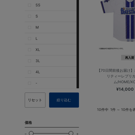
SS
S
M
L
XL
再入荷
3L
【70日間前後お届け
4L
リティーレプリ
ム/HOME/X
-
¥14,000
リセット
絞り込む
10件中
1件 ～ 10件を
価格