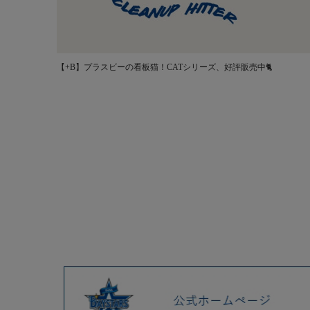
【+B】プラスビーの看板猫！CATシリーズ、好評販売中🐈