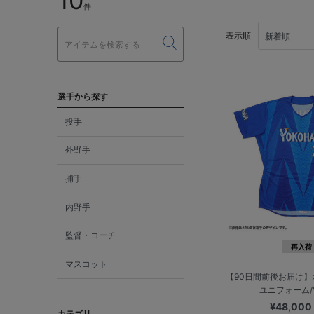
10
件
表示順
選手から探す
投手
外野手
捕手
内野手
監督・コーチ
再入荷
マスコット
【90日間前後お届け
ユニフォーム/V
¥48,00
カテゴリ