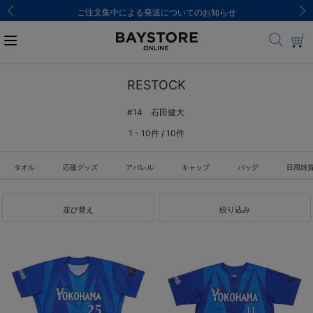
ご注文集中による発送についてのお知らせ
RESTOCK
#14 石田健大
1 - 10件 / 10件
タオル
応援グッズ
アパレル
キャップ
バッグ
日用雑
並び替え
絞り込み