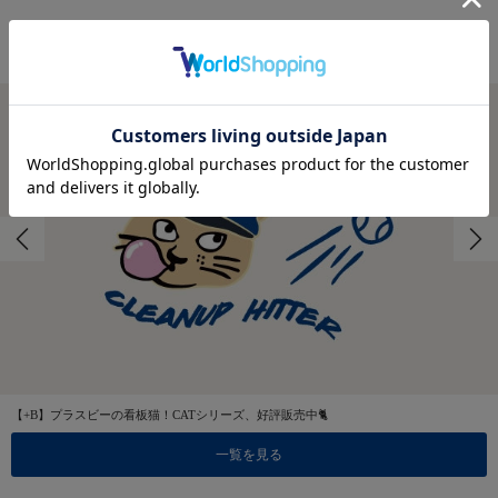
FEATURES
特集
【+B】プラスビーの看板猫！CATシリーズ、好評販売中🐈
一覧を見る