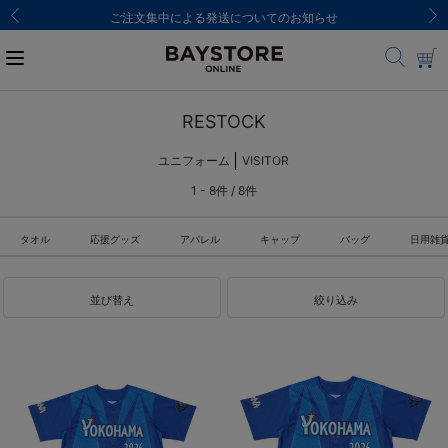
ご注文集中による発送についてのお知らせ
RESTOCK
ユニフォーム
VISITOR
1 - 8件 / 8件
タオル
応援グッズ
アパレル
キャップ
バッグ
日用雑
並び替え
絞り込み