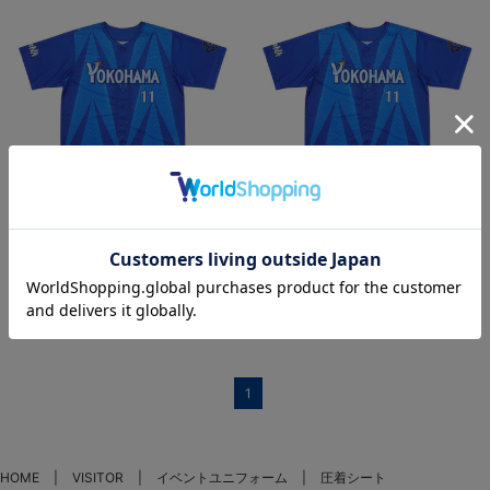
再入荷
再入荷
【70日間前後お届け】オーダー
【70日間前後お届け】オーダー
POWER SENDユニフォー
POWER SENDユニフォー
ム/VISITOR/XO・2XO
ム/VISITOR/3XO・4XO
¥14,000
¥14,000
(税込)
(税込)
1
HOME
VISITOR
イベントユニフォーム
圧着シート