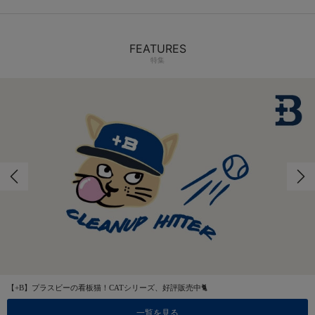
FEATURES
特集
【+B】プラスビーの看板猫！CATシリーズ、好評販売中🐈
一覧を見る