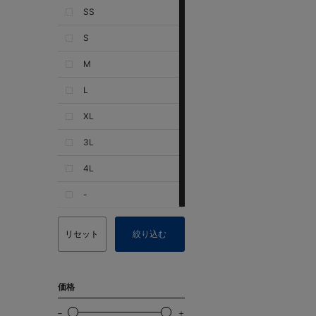
SS
S
M
L
XL
3L
4L
-
リセット
絞り込む
価格