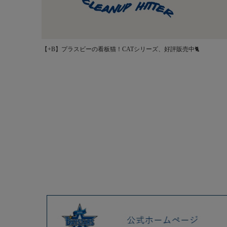
【+B】プラスビーの看板猫！CATシリーズ、好評販売中🐈