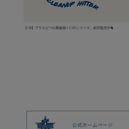
【+B】プラスビーの看板猫！CATシリーズ、好評販売中🐈