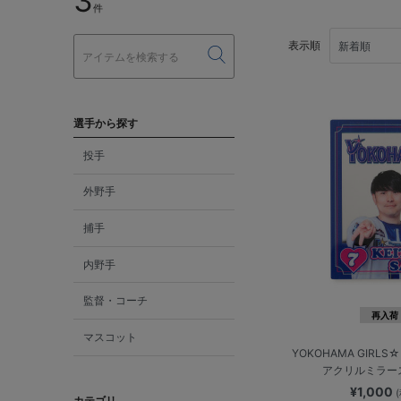
3
件
表示順
選手から探す
投手
外野手
捕手
内野手
監督・コーチ
再入荷
マスコット
YOKOHAMA GIRLS☆F
アクリルミラー
¥1,000
カテゴリ