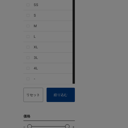
SS
S
M
L
XL
3L
4L
-
リセット
絞り込む
価格