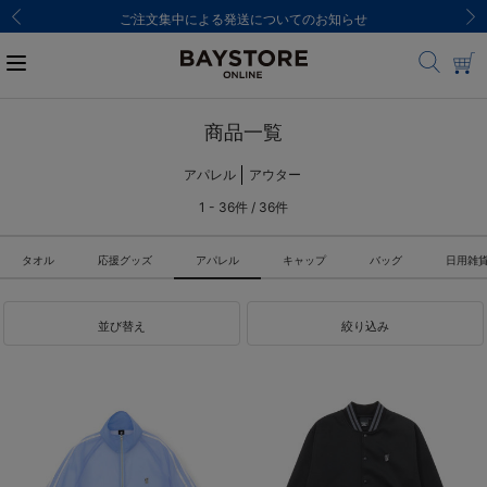
ご注文集中による発送についてのお知らせ
商品一覧
アパレル
アウター
1 - 36件 / 36件
タオル
応援グッズ
アパレル
キャップ
バッグ
日用雑
並び替え
絞り込み