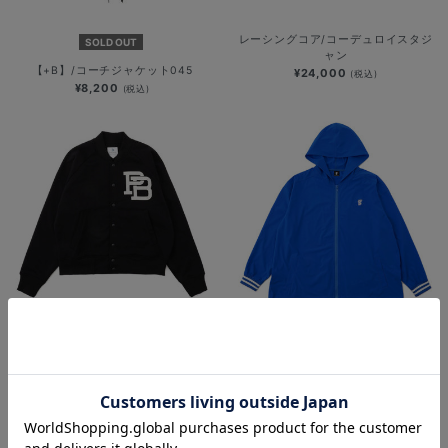
レーシングコア/コーデュロイスタジ
SOLD OUT
ャン
【+B】/コーチジャケット045
¥24,000
(税込)
¥8,200
(税込)
【+B】/スウェットスタジャン
機能性アパレル/ブルゾン
¥14,800
¥9,900
(税込)
(税込)