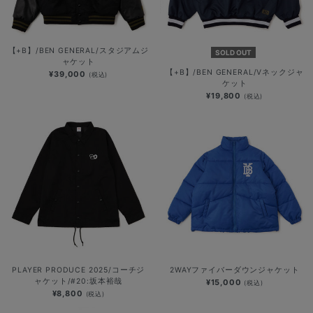
【+B】/BEN GENERAL/スタジアムジ
SOLD OUT
ャケット
【+B】/BEN GENERAL/Vネックジャ
¥39,000
(税込)
ケット
¥19,800
(税込)
PLAYER PRODUCE 2025/コーチジ
2WAYファイバーダウンジャケット
ャケット/#20:坂本裕哉
¥15,000
(税込)
¥8,800
(税込)