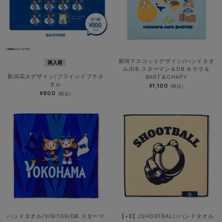
新潟マスコットデザイン/ハンドタオ
再入荷
ル/DB.スターマン＆DB.キララ＆
新潟花火デザイン/ブラインドプチタ
BART＆CHAPY
オル
¥1,100
(税込)
¥800
(税込)
ハンドタオル/VISITOR/DB.スターマ
【+B】/SHOOTBALL/ハンドタオル