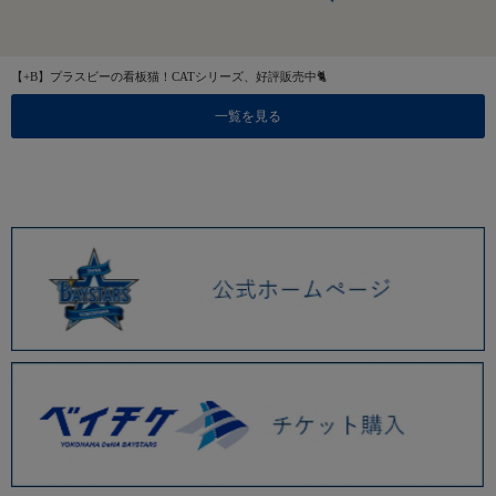
【+B】プラスビーの看板猫！CATシリーズ、好評販売中🐈
一覧を見る