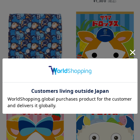
¥1,300
(税込)
【+B】×ハイロック/カモフラージュ
横浜DeNAベイスターズ×サクマドロ
ハンドタオル
ップス/ハンドタオル/DB.スターマン
¥1,100
¥1,400
(税込)
(税込)