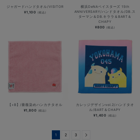
ジャガードハンドタオル/VISITOR
横浜DeNAベイスターズ 15th
ANNIVERSARY/ハンドタオル/DB.ス
¥1,100
(税込)
ターマン＆DB.キララ＆BART＆
CHAPY
¥800
(税込)
【+B】/薔薇染めハンカチタオル
カレッジデザインvol.2/ハンドタオ
ル/BART＆CHAPY
¥1,800
(税込)
¥1,400
(税込)
1
2
3
Next