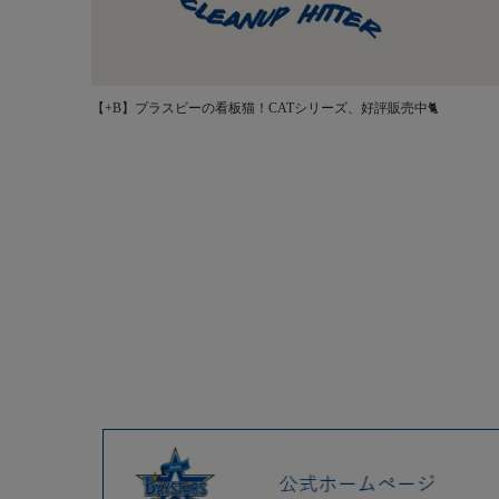
【+B】プラスビーの看板猫！CATシリーズ、好評販売中🐈