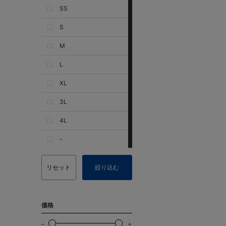
SS
S
M
L
XL
3L
4L
-
リセット
絞り込む
価格