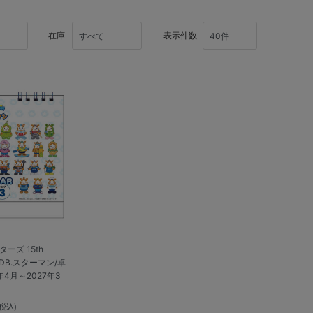
在庫
表示件数
ーズ 15th
地DB.スターマン/卓
4月～2027年3
(税込)