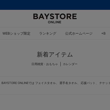
8,000円(税込)以上のご購入で送料無料
WEBショップ限定
ランキング
公式ホームページ
+B
新着アイテム
日用雑貨・おもちゃ
カレンダー
YSTORE ONLINEでは
フェイスタオル
、
選手名タオル
、
応援バット
、
チケッ