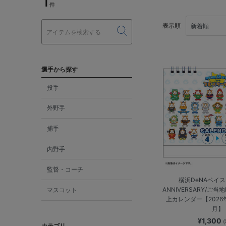
1
件
表示順
選手から探す
投手
外野手
捕手
内野手
監督・コーチ
横浜DeNAベイスタ
ANNIVERSARY/ご当
マスコット
上カレンダー【2026年
月】
¥1,300
カテゴリ