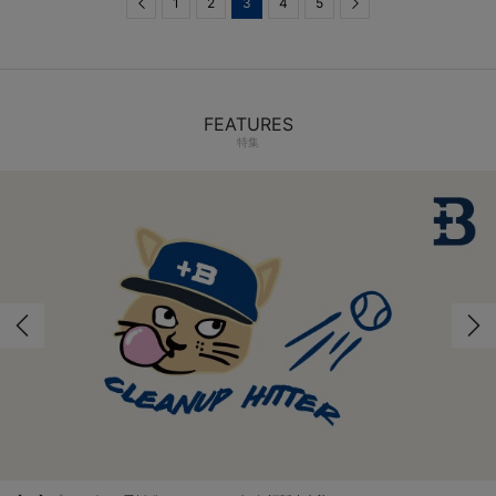
Previous
1
2
3
4
5
Next
FEATURES
特集