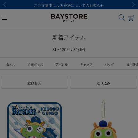
ご注文集中による発送についてのお知らせ
新着アイテム
81 - 120件 / 3145件
タオル
応援グッズ
アパレル
キャップ
バッグ
日用雑
並び替え
絞り込み