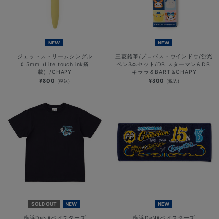
NEW
NEW
ジェットストリームシングル
三菱鉛筆/プロパス・ウインドウ/蛍光
0.5mm（Lite touch ink搭
ペン3本セット/DB.スターマン＆DB.
載）/CHAPY
キララ＆BART＆CHAPY
¥800
¥800
(税込)
(税込)
SOLD OUT
NEW
NEW
横浜DeNAベイスターズ
横浜DeNAベイスターズ