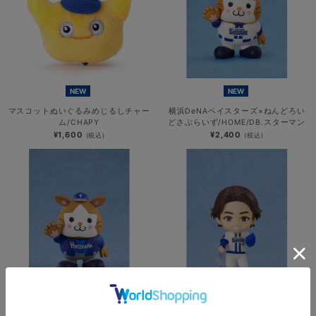
NEW
NEW
マスコットぬいぐるみめじるしチャー
横浜DeNAベイスターズ×ねんどろい
ム/CHAPY
どさぷらいず/HOME/DB.スターマン
¥1,600
¥2,400
(税込)
(税込)
NEW
NEW