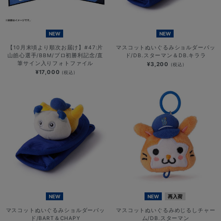
NEW
NEW
【10月末頃より順次お届け】#47:片
マスコットぬいぐるみショルダーパッ
山皓心選手/BBM/プロ初勝利記念/直
ド/DB.スターマン＆DB.キララ
筆サイン入りフォトファイル
¥3,200
(税込)
¥17,000
(税込)
NEW
NEW
再入荷
マスコットぬいぐるみショルダーパッ
マスコットぬいぐるみめじるしチャー
ド/BART＆CHAPY
ム/DB.スターマン