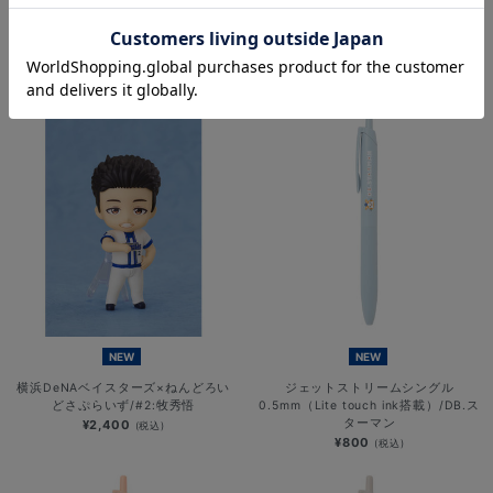
横浜DeNAベイスターズ×ねんどろい
横浜DeNAベイスターズ×ねんどろい
どさぷらいず/VISITOR/DB.スターマ
どさぷらいず/#22:入江大生
ン
¥2,400
(税込)
¥2,400
(税込)
NEW
NEW
横浜DeNAベイスターズ×ねんどろい
ジェットストリームシングル
どさぷらいず/#2:牧秀悟
0.5mm（Lite touch ink搭載）/DB.ス
ターマン
¥2,400
(税込)
¥800
(税込)