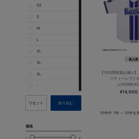
SS
S
M
L
XL
再入荷
3L
【70日間前後お届け
4L
リティーレプリ
ム/HOME/X
-
¥14,000
リセット
絞り込む
10件中
1件 ～ 10件を
価格