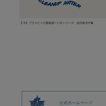
【+B】プラスビーの看板猫！CATシリーズ、好評販売中🐈