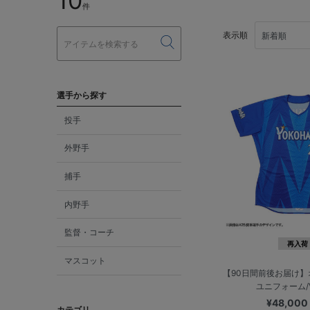
10
件
表示順
選手から探す
投手
外野手
捕手
内野手
監督・コーチ
再入荷
マスコット
【90日間前後お届け
ユニフォーム/V
¥48,00
カテゴリ