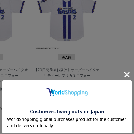
再入荷
】オーダーハイクオ
【70日間前後お届け】オーダーハイクオ
カユニフォー
リティーレプリカユニフォー
O・2XO
ム/HOME/3XO・4XO
¥14,000
(税込)
(税込)
表示