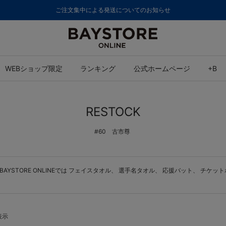
ご注文集中による発送についてのお知らせ
WEBショップ限定
ランキング
公式ホームページ
+B
RESTOCK
#60 古市尊
YSTORE ONLINEでは
フェイスタオル
、
選手名タオル
、
応援バット
、
チケット
表示