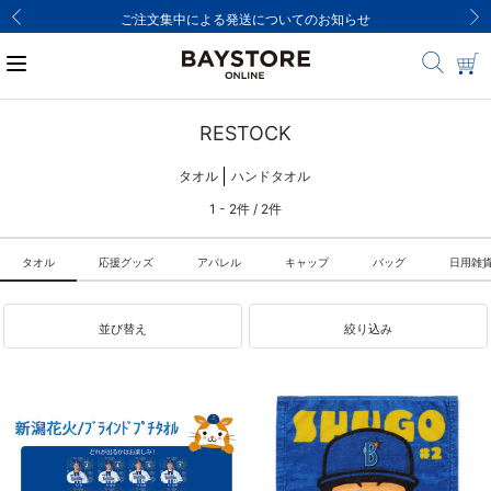
ご注文集中による発送についてのお知らせ
RESTOCK
タオル
ハンドタオル
1 - 2件 / 2件
タオル
応援グッズ
アパレル
キャップ
バッグ
日用雑
並び替え
絞り込み