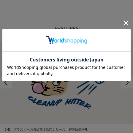
FEATURES
特集
【+B】プラスビーの看板猫！CATシリーズ、好評販売中🐈