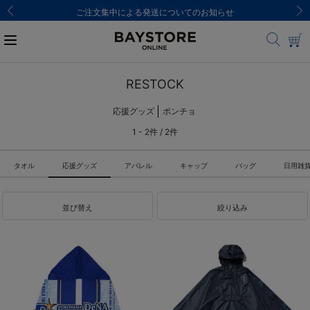
ご注文集中による発送についてのお知らせ
RESTOCK
応援グッズ
ポンチョ
1 - 2件 / 2件
タオル
応援グッズ
アパレル
キャップ
バッグ
日用雑
並び替え
絞り込み