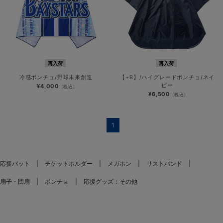
再入荷
再入荷
冷感ポンチョ/野球未来創造
【+B】/ハイグレードポンチョ/ネイ
ビー
¥4,000
(税込)
¥6,500
(税込)
1
応援バット
チケットホルダー
メガホン
リストバンド
扇子・団扇
ポンチョ
応援グッズ：その他