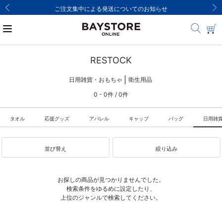
ご注文集中による発送についてのお知らせ
RESTOCK
日用雑貨・おもちゃ
衛生用品
0 - 0件 / 0件
タオル
応援グッズ
アパレル
キャップ
バッグ
日用雑
並び替え
絞り込み
お探しの商品が見つかりませんでした。
検索条件をゆるめに設定したり、
上位のジャンルで検索してください。