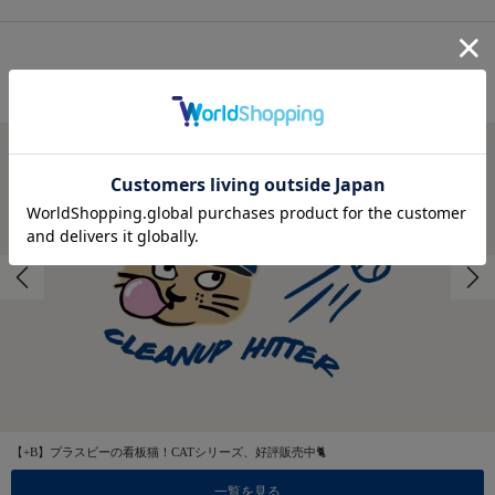
FEATURES
特集
【+B】プラスビーの看板猫！CATシリーズ、好評販売中🐈
一覧を見る