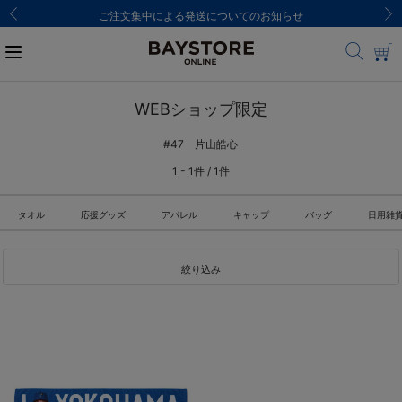
ご注文集中による発送についてのお知らせ
WEBショップ限定
#47 片山皓心
1 - 1件 / 1件
タオル
応援グッズ
アパレル
キャップ
バッグ
日用雑
絞り込み