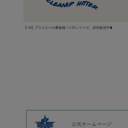
【+B】プラスビーの看板猫！CATシリーズ、好評販売中🐈