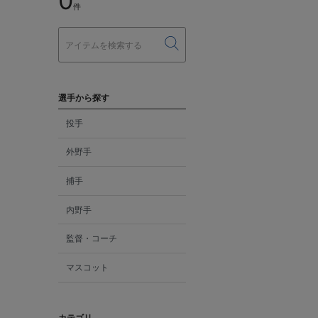
0
件
選手から探す
投手
外野手
捕手
内野手
監督・コーチ
マスコット
カテゴリ