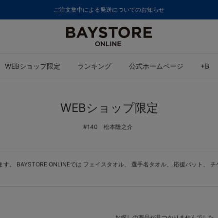
ご注文集中による発送についてのお知らせ
WEBショップ限定
ランキング
公式ホームページ
+B
WEBショップ限定
#140 松本隆之介
BAYSTORE ONLINEでは
フェイスタオル
、
選手名タオル
、
応援バット
、
チ
お探しの商品が見つかりませんでした