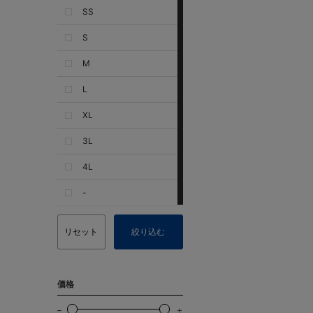
SS
S
M
L
XL
3L
4L
-
リセット
絞り込む
価格