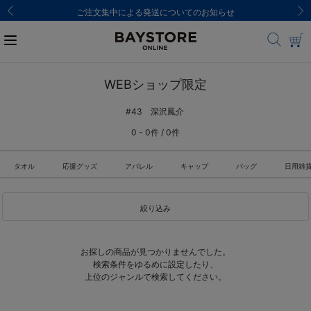
ご注文集中による発送についてのお知らせ
WEBショップ限定
#43 深沢鳳介
0 - 0件 / 0件
タオル
応援グッズ
アパレル
キャップ
バッグ
日用雑
絞り込み
お探しの商品が見つかりませんでした。
検索条件をゆるめに設定したり、
上位のジャンルで検索してください。