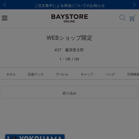
ご注文集中による発送についてのお知らせ
WEBショップ限定
#27 藤浪晋太郎
1 - 1件 / 1件
タオル
応援グッズ
アパレル
キャップ
バッグ
日用雑
絞り込み