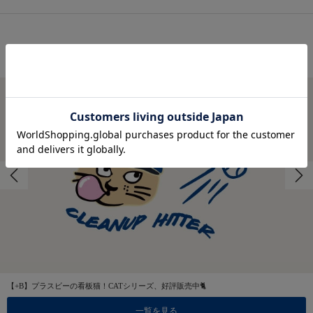
FEATURES
特集
【+B】プラスビーの看板猫！CATシリーズ、好評販売中🐈
一覧を見る