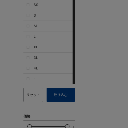
SS
S
M
L
XL
3L
4L
-
リセット
絞り込む
価格