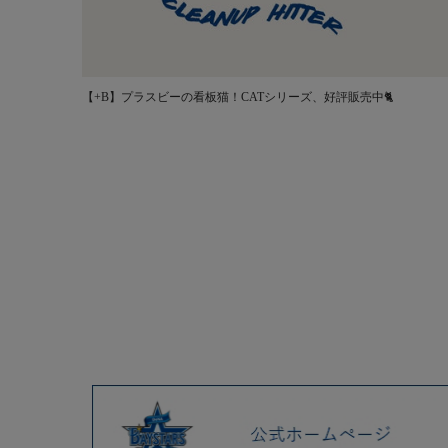
【+B】プラスビーの看板猫！CATシリーズ、好評販売中🐈