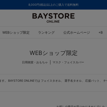
ご注文集中による発送についてのお知らせ
WEBショップ限定
ランキング
公式ホームページ
+B
WEBショップ限定
日用雑貨・おもちゃ
マスク・フェイスカバー
BAYSTORE ONLINEでは
フェイスタオル
、
選手名タオル
、
応援バット
、
チ
お探しの商品が見つかりませんでした