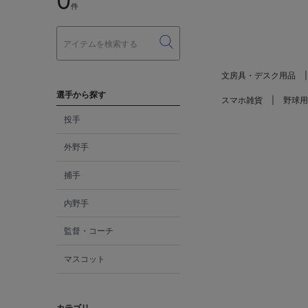
0
件
文房具・デスク用品
選手から探す
スマホ雑貨
野球用
投手
外野手
捕手
内野手
監督・コーチ
マスコット
カテゴリ