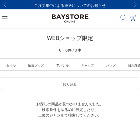
ご注文集中による発送についてのお知らせ
WEBショップ限定
0 - 0件 / 0件
タオル
応援グッズ
アパレル
キャップ
バッグ
日用雑
絞り込み
お探しの商品が見つかりませんでした。
検索条件をゆるめに設定したり、
上位のジャンルで検索してください。