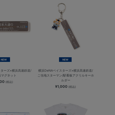
NEW
NEW
スターズ×横浜高速鉄道/
横浜DeNAベイスターズ×横浜高速鉄道/
板マグネット
ご当地スターマン/駅看板アクリルキーホ
ルダー
900
(税込)
¥1,000
(税込)