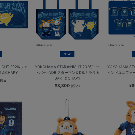
NEW
IGHT 2026/フェ
YOKOHAMA STAR☆NIGHT 2026/トー
YOKOHAMA ST
T＆CHAPY
トバッグ/DB.スターマン＆DB.キララ＆
インドユニフォ
BART＆CHAPY
(税込)
¥3,300
¥
(税込)