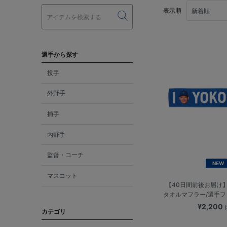
表示順
選手から探す
投手
外野手
捕手
内野手
監督・コーチ
NEW
マスコット
【40日間前後お届け】I
タオルマフラー/選手
¥2,200
カテゴリ