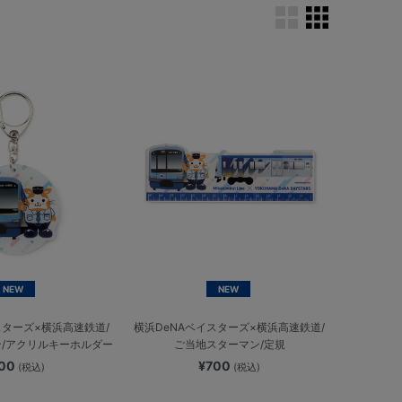
NEW
NEW
スターズ×横浜高速鉄道/
横浜DeNAベイスターズ×横浜高速鉄道/
/アクリルキーホルダー
ご当地スターマン/定規
700
¥700
(税込)
(税込)