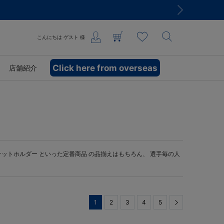
こんにちは
ゲスト
様
Click here from overseas
店舗紹介
ケットホルダー
といった定番商品 の品揃えはもちろん、 選手毎の人
1
2
3
4
5
Next