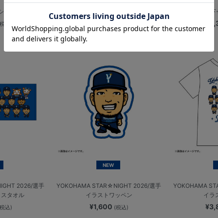
Bシンボル
防水ケース/DB.スターマン
甚平上下
¥2,200
¥9
(税込)
(税込)
NEW
IGHT 2026/選手
YOKOHAMA STAR☆NIGHT 2026/選手
YOKOHAMA ST
イスタオル
イラストワッペン
イラ
¥1,600
¥3
(税込)
(税込)