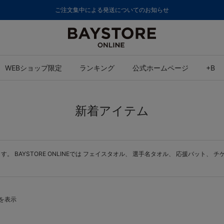
ご注文集中による発送についてのお知らせ
WEBショップ限定
ランキング
公式ホームページ
+B
新着アイテム
BAYSTORE ONLINEでは
フェイスタオル
、
選手名タオル
、
応援バット
、
チ
件を表示