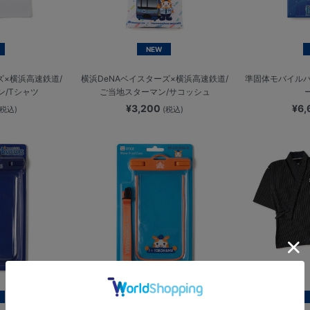
NEW
ズ×横浜高速鉄道/
横浜DeNAベイスターズ×横浜高速鉄道/
準固体モバイルバッ
ン/Tシャツ
ご当地スターマン/サコッシュ
¥3,200
¥6
(税込)
(税込)
NEW