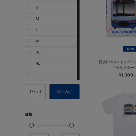
S
M
L
XL
NEW
3L
横浜DeNAベイスター
4L
ご当地スター
-
¥1,300
リセット
絞り込む
価格