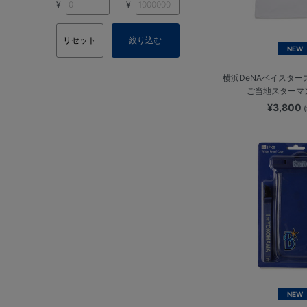
¥
¥
リセット
絞り込む
NEW
横浜DeNAベイスター
ご当地スターマ
¥3,800
NEW