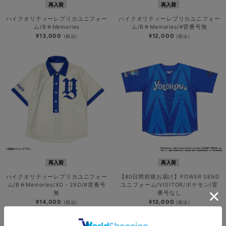
再入荷
再入荷
ハイクオリティーレプリカユニフォー
ハイクオリティーレプリカユニフォー
ム/B☆Memories
ム/B☆Memories/#背番号無
¥13,000
¥12,000
(税込)
(税込)
再入荷
再入荷
ハイクオリティーレプリカユニフォー
【80日間前後お届け】POWER SEND
ム/B☆Memories/XO・2XO/#背番号
ユニフォーム/VISITOR/ポケモン/背
無
番号なし
¥14,000
¥13,000
(税込)
(税込)