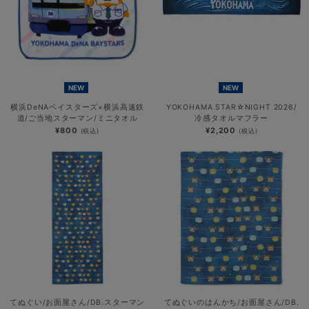
NEW
NEW
横浜DeNAベイスターズ×横浜高速鉄
YOKOHAMA STAR☆NIGHT 2026/
道/ご当地スターマン/ミニタオル
冷感タオルマフラー
¥800
¥2,200
(税込)
(税込)
てぬぐい/お面屋さん/DB.スターマン
てぬぐいのはんかち/お面屋さん/DB.