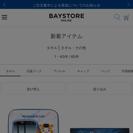
ご注文集中による発送についてのお知らせ
新着アイテム
タオル
タオル：その他
1 - 40件 / 60件
タオル
応援グッズ
アパレル
キャップ
バッグ
日用雑
並び替え
絞り込み