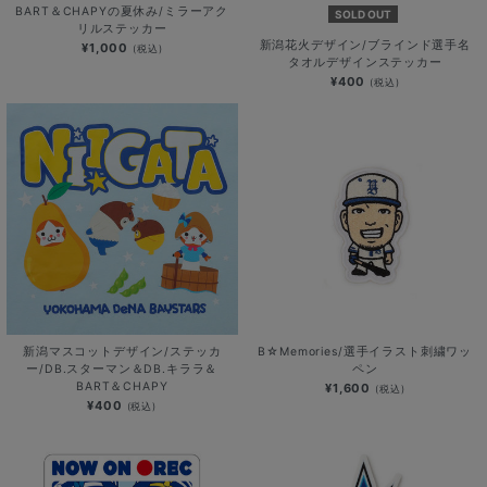
BART＆CHAPYの夏休み/ミラーアク
SOLD OUT
リルステッカー
新潟花火デザイン/ブラインド選手名
¥1,000
(税込)
タオルデザインステッカー
¥400
(税込)
新潟マスコットデザイン/ステッカ
B☆Memories/選手イラスト刺繍ワッ
ー/DB.スターマン＆DB.キララ＆
ペン
BART＆CHAPY
¥1,600
(税込)
¥400
(税込)