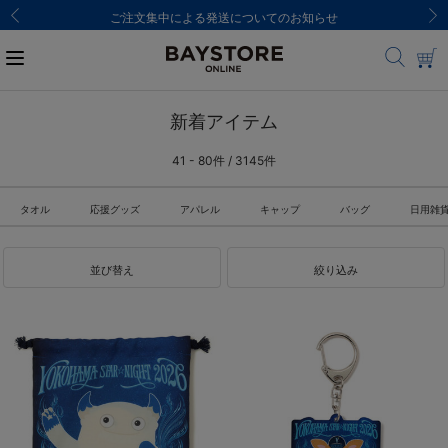
ご注文集中による発送についてのお知らせ
新着アイテム
41 - 80件 / 3145件
タオル
応援グッズ
アパレル
キャップ
バッグ
日用雑
並び替え
絞り込み