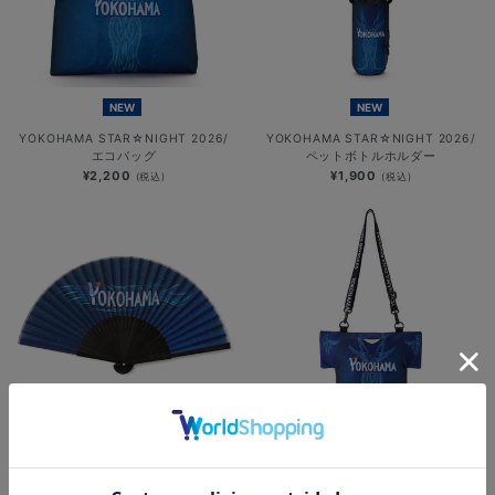
NEW
NEW
YOKOHAMA STAR☆NIGHT 2026/
YOKOHAMA STAR☆NIGHT 2026/
エコバッグ
ペットボトルホルダー
¥2,200
¥1,900
(税込)
(税込)
SOLD OUT
NEW
NEW
YOKOHAMA STAR☆NIGHT 2026/
YOKOHAMA STAR☆NIGHT 2026/