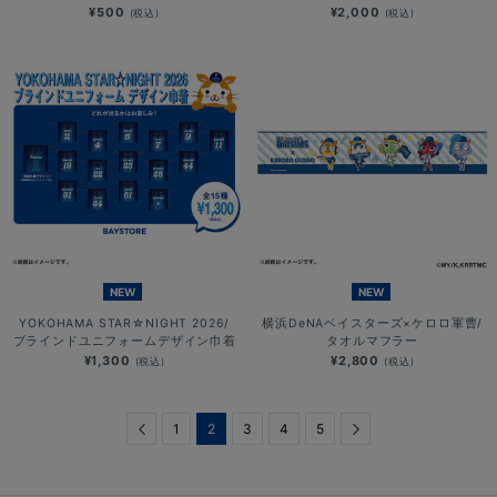
¥500
¥2,000
(税込)
(税込)
NEW
NEW
YOKOHAMA STAR☆NIGHT 2026/
横浜DeNAベイスターズ×ケロロ軍曹/
ブラインドユニフォームデザイン巾着
タオルマフラー
¥1,300
¥2,800
(税込)
(税込)
Previous
1
2
3
4
5
Next