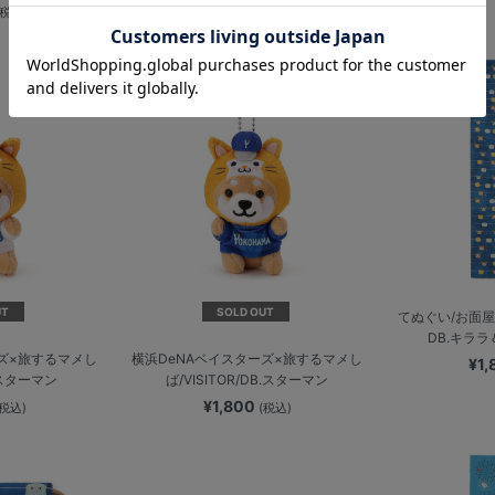
(税込)
UT
SOLD OUT
てぬぐい/お面屋
DB.キララ
ーズ×旅するマメし
横浜DeNAベイスターズ×旅するマメし
¥1
.スターマン
ば/VISITOR/DB.スターマン
¥1,800
(税込)
(税込)