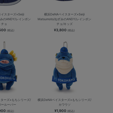
イスターズ×Seiji
横浜DeNAベイスターズ×Seiji
ねずみのANDY/レインポン
Matsumoto/ねずみのANDY/レインポン
チョ
チョ/キッズ
,500
¥3,800
(税込)
(税込)
スターズ×もちシリーズ/
横浜DeNAベイスターズ×もちシリーズ/
パールーパー
カワウソ
,900
¥1,900
(税込)
(税込)