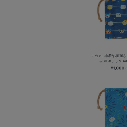
てぬぐい巾着/お面屋さん
＆DB.キララ＆BA
¥1,000