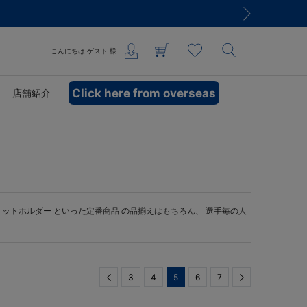
こんにちは
ゲスト
様
Click here from overseas
店舗紹介
ケットホルダー
といった定番商品 の品揃えはもちろん、 選手毎の人
Previous
3
4
5
6
7
Next