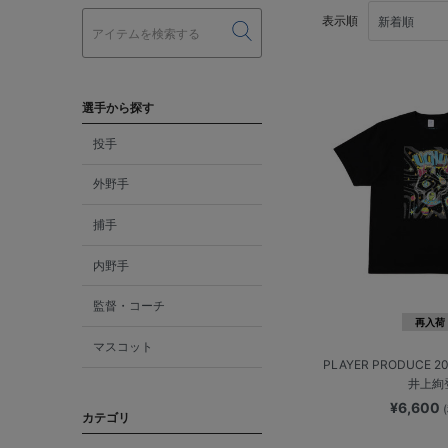
表示順
選手から探す
投手
外野手
捕手
内野手
監督・コーチ
再入荷
マスコット
PLAYER PRODUCE 2
井上絢
¥6,600
カテゴリ