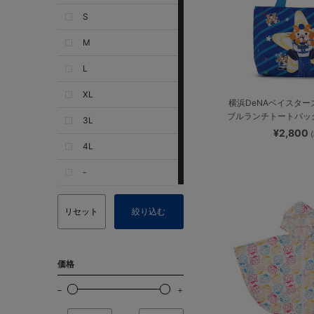
S
M
L
XL
横浜DeNAベイスターズ
ブルランチトートバッグ
3L
¥2,800
4L
-
リセット
絞り込む
価格