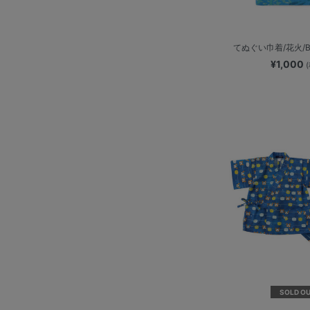
てぬぐい巾着/花火/B
¥1,000
SOLD O