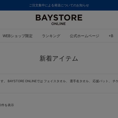
ご注文集中による発送についてのお知らせ
WEBショップ限定
ランキング
公式ホームページ
+B
新着アイテム
BAYSTORE ONLINEでは
フェイスタオル
、
選手名タオル
、
応援バット
、
チ
200件を表示