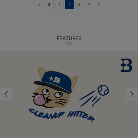
Previous
3
4
5
6
7
Next
FEATURES
特集