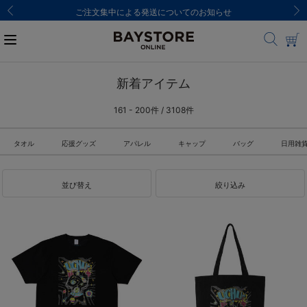
ご注文集中による発送についてのお知らせ
新着アイテム
161 - 200件 / 3108件
タオル
応援グッズ
アパレル
キャップ
バッグ
日用雑
並び替え
絞り込み