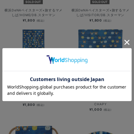
SOLD OUT
SOLD OUT
横浜DeNAベイスターズ×旅するマメ
横浜DeNAベイスターズ×旅するマメ
しば/HOME/DB.スターマン
しば/VISITOR/DB.スターマン
¥1,800
¥1,800
(税込)
(税込)
てぬぐい/お面屋さん/DB.スターマン
てぬぐいのはんかち/お面屋さん/DB.
＆DB.キララ＆BART＆CHAPY
スターマン＆DB.キララ＆BART＆
CHAPY
¥1,800
(税込)
¥1,000
(税込)