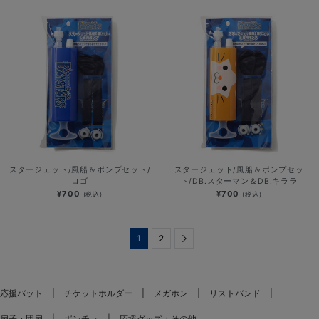
スタージェット/風船＆ポンプセット/
スタージェット/風船＆ポンプセッ
ロゴ
ト/DB.スターマン＆DB.キララ
¥700
¥700
(税込)
(税込)
1
2
Next
応援バット
チケットホルダー
メガホン
リストバンド
扇子・団扇
ポンチョ
応援グッズ：その他