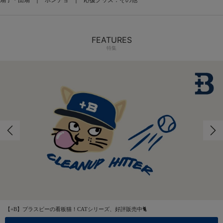
FEATURES
特集
【+B】プラスビーの看板猫！CATシリーズ、好評販売中🐈