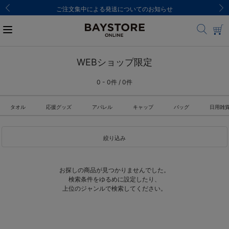
ご注文集中による発送についてのお知らせ
WEBショップ限定
0 - 0件 / 0件
タオル
応援グッズ
アパレル
キャップ
バッグ
日用雑
絞り込み
お探しの商品が見つかりませんでした。
検索条件をゆるめに設定したり、
上位のジャンルで検索してください。