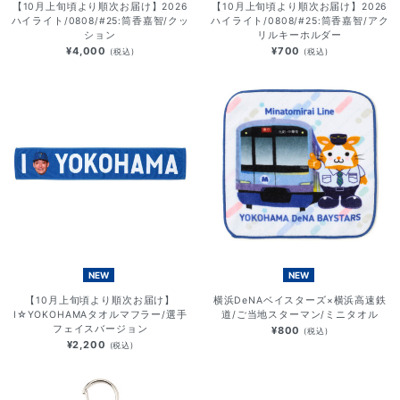
【10月上旬頃より順次お届け】2026
【10月上旬頃より順次お届け】2026
ハイライト/0808/#25:筒香嘉智/クッ
ハイライト/0808/#25:筒香嘉智/アク
ション
リルキーホルダー
¥4,000
¥700
(税込)
(税込)
NEW
NEW
【10月上旬頃より順次お届け】
横浜DeNAベイスターズ×横浜高速鉄
I☆YOKOHAMAタオルマフラー/選手
道/ご当地スターマン/ミニタオル
フェイスバージョン
¥800
(税込)
¥2,200
(税込)