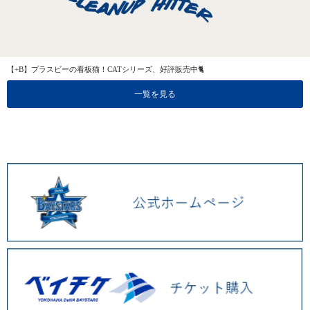
【+B】プラスビーの看板猫！CATシリーズ、好評販売中🐈
一覧を見る