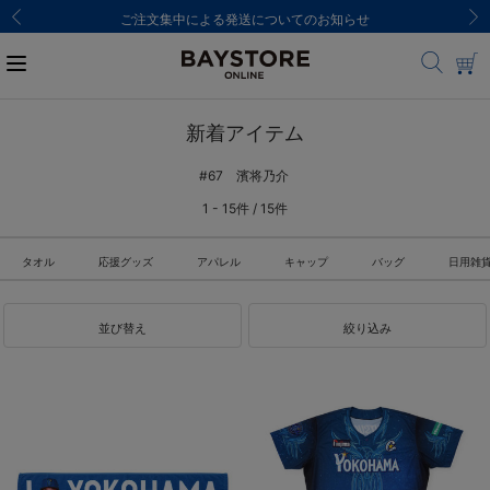
ご注文集中による発送についてのお知らせ
新着アイテム
#67 濱将乃介
1 - 15件 / 15件
タオル
応援グッズ
アパレル
キャップ
バッグ
日用雑
並び替え
絞り込み