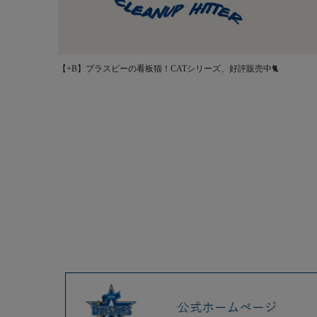
【+B】プラスビーの看板猫！CATシリーズ、好評販売中🐈