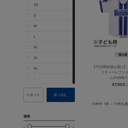
SS
S
M
L
XL
再入荷
3L
【70日間前後お届け
4L
リティーレプリ
ム/HOME/1
-
¥7,900
リセット
絞り込む
11件中
1件 ～ 11件を
価格