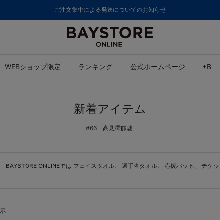
ご注文集中による発送についてのお知らせ
WEBショップ限定
ランキング
公式ホームページ
+B
新着アイテム
#66 高見澤郁魅
YSTORE ONLINEでは
フェイスタオル
、
選手名タオル
、
応援バット
、
チケッ
表示