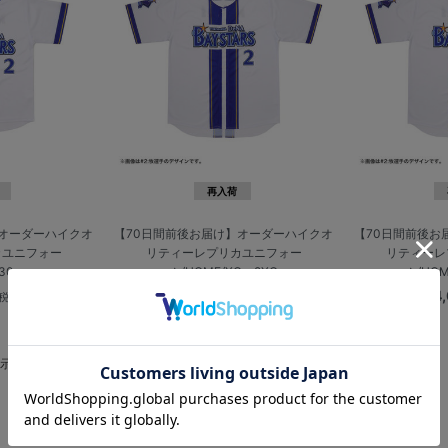
再入荷
】オーダーハイクオ
【70日間前後お届け】オーダーハイクオ
【70日間前後お
カユニフォー
リティーレプリカユニフォー
リティーレ
30cm
ム/HOME/XO・2XO
ム/HOM
¥14,000
¥14
(税込)
(税込)
表示