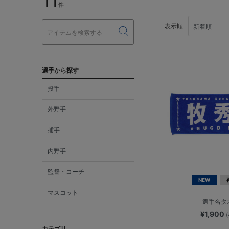
11
件
表示順
選手から探す
投手
外野手
捕手
内野手
監督・コーチ
NEW
マスコット
選手名タ
¥1,900
カテゴリ