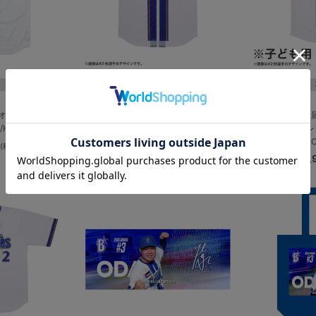
再入荷
】オーセンティック
【70日間前後お届け】オーダーハイクオ
【70日間前後お
HOME
リティーレプリカユニフォーム/HOME
リティーレ
ム/H
0
¥12,000
(税込)
(税込)
¥7