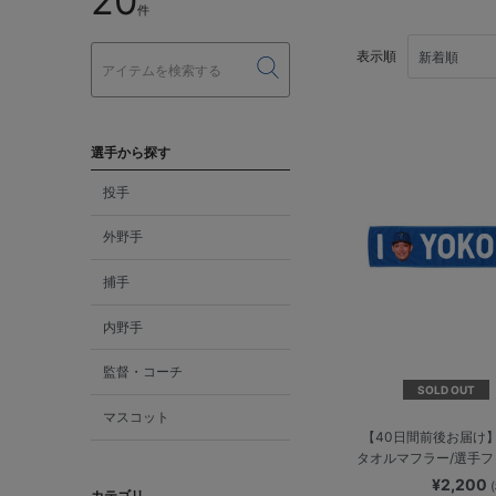
20
件
表示順
選手から探す
投手
外野手
捕手
内野手
監督・コーチ
SOLD OUT
マスコット
【40日間前後お届け】I
タオルマフラー/選手
¥2,200
カテゴリ