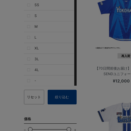
SS
S
M
L
XL
再入荷
3L
【70日間前後お届け】
4L
SENDユニフォーム
-
¥12,000
リセット
絞り込む
価格