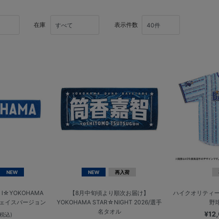
在庫
表示件数
NEW
NEW
再入荷
☆YOKOHAMA
【8月中旬頃より順次お届け】
ハイクオリティー
フェイスバージョン
YOKOHAMA STAR☆NIGHT 2026/選手
野
名タオル
¥12
(税込)