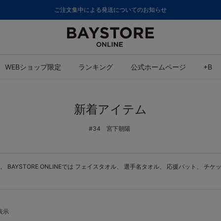
ご注文集中による発送についてのお知らせ
WEBショップ限定
ランキング
公式ホームページ
+B
新着アイテム
#34 宮下朝陽
YSTORE ONLINEでは
フェイスタオル
、
選手名タオル
、
応援バット
、
チケ
表示