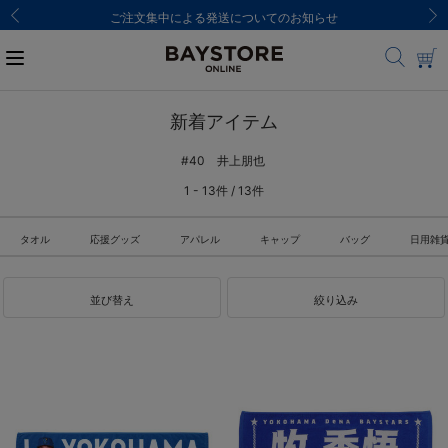
ご注文集中による発送についてのお知らせ
新着アイテム
#40 井上朋也
1 - 13件 / 13件
タオル
応援グッズ
アパレル
キャップ
バッグ
日用雑
並び替え
絞り込み