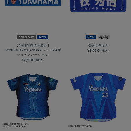
SOLD OUT
NEW
NEW
再入荷
【40日間前後お届け】
選手名タオル
I☆YOKOHAMAタオルマフラー/選手
¥1,900
(税込)
フェイスバージョン
¥2,200
(税込)