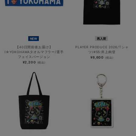
NEW
再入荷
【40日間前後お届け】
PLAYER PRODUCE 2026/Tシャ
I☆YOKOHAMAタオルマフラー/選手
ツ/#55:井上絢登
フェイスバージョン
¥6,600
(税込)
¥2,200
(税込)