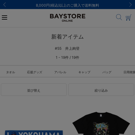
8,000円(税込)以上のご購入で送料無料
新着アイテム
#55 井上絢登
1 - 19件 / 19件
タオル
応援グッズ
アパレル
キャップ
バッグ
日用雑
並び替え
絞り込み