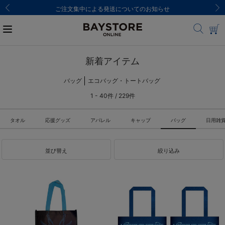
ご注文集中による発送についてのお知らせ
新着アイテム
バッグ
エコバッグ・トートバッグ
1 - 40件 / 229件
タオル
応援グッズ
アパレル
キャップ
バッグ
日用雑
並び替え
絞り込み