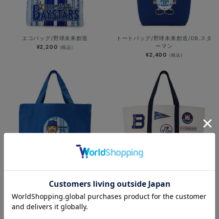
エコバッグ/野球未来創造
トートバッグ/野球未来創造/DB.スタ
ーマン
¥2,200
(税込)
¥2,400
(税込)
選手イラスト/ランチトート/野球未来
ワッペントート/YDBロゴ
創造
¥8,800
(税込)
¥2,400
(税込)