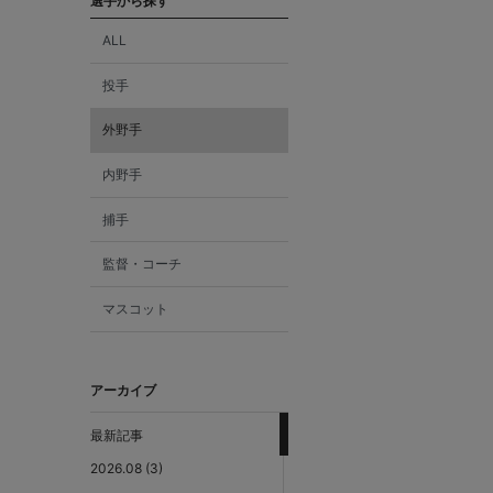
選手から探す
ALL
投手
外野手
内野手
捕手
監督・コーチ
マスコット
アーカイブ
最新記事
2026.08 (3)